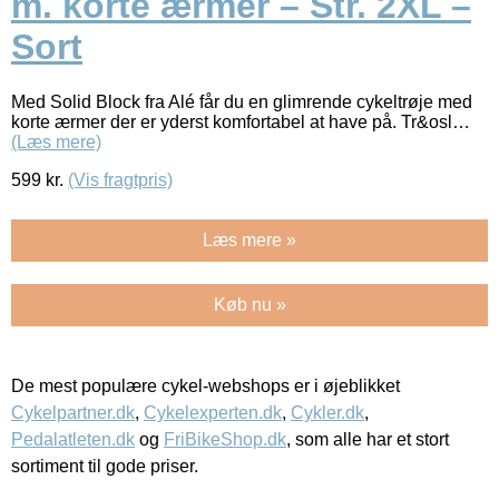
m. korte ærmer – Str. 2XL –
Sort
Med Solid Block fra Alé får du en glimrende cykeltrøje med
korte ærmer der er yderst komfortabel at have på. Tr&osl…
(Læs mere)
599
kr.
(Vis fragtpris)
Læs mere »
Køb nu »
De mest populære cykel-webshops er i øjeblikket
Cykelpartner.dk
,
Cykelexperten.dk
,
Cykler.dk
,
Pedalatleten.dk
og
FriBikeShop.dk
, som alle har et stort
sortiment til gode priser.