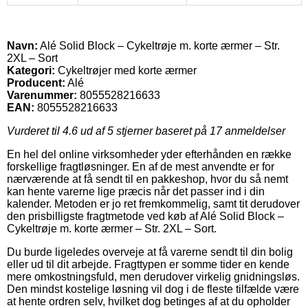
Navn:
Alé Solid Block – Cykeltrøje m. korte ærmer – Str.
2XL – Sort
Kategori:
Cykeltrøjer med korte ærmer
Producent:
Alé
Varenummer:
8055528216633
EAN:
8055528216633
Vurderet til
4.6
ud af 5 stjerner baseret på
17
anmeldelser
En hel del online virksomheder yder efterhånden en række
forskellige fragtløsninger. En af de mest anvendte er for
nærværende at få sendt til en pakkeshop, hvor du så nemt
kan hente varerne lige præcis når det passer ind i din
kalender. Metoden er jo ret fremkommelig, samt tit derudover
den prisbilligste fragtmetode ved køb af Alé Solid Block –
Cykeltrøje m. korte ærmer – Str. 2XL – Sort.
Du burde ligeledes overveje at få varerne sendt til din bolig
eller ud til dit arbejde. Fragttypen er somme tider en kende
mere omkostningsfuld, men derudover virkelig gnidningsløs.
Den mindst kostelige løsning vil dog i de fleste tilfælde være
at hente ordren selv, hvilket dog betinges af at du opholder