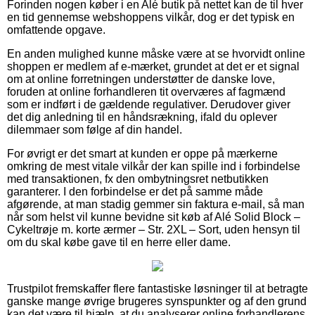
Forinden nogen køber i en Alé butik på nettet kan de til hver
en tid gennemse webshoppens vilkår, dog er det typisk en
omfattende opgave.
En anden mulighed kunne måske være at se hvorvidt online
shoppen er medlem af e-mærket, grundet at det er et signal
om at online forretningen understøtter de danske love,
foruden at online forhandleren tit overværes af fagmænd
som er indført i de gældende regulativer. Derudover giver
det dig anledning til en håndsrækning, ifald du oplever
dilemmaer som følge af din handel.
For øvrigt er det smart at kunden er oppe på mærkerne
omkring de mest vitale vilkår der kan spille ind i forbindelse
med transaktionen, fx den ombytningsret netbutikken
garanterer. I den forbindelse er det på samme måde
afgørende, at man stadig gemmer sin faktura e-mail, så man
når som helst vil kunne bevidne sit køb af Alé Solid Block –
Cykeltrøje m. korte ærmer – Str. 2XL – Sort, uden hensyn til
om du skal købe gave til en herre eller dame.
Trustpilot fremskaffer flere fantastiske løsninger til at betragte
ganske mange øvrige brugeres synspunkter og af den grund
kan det være til hjælp, at du analyserer online forhandlerens