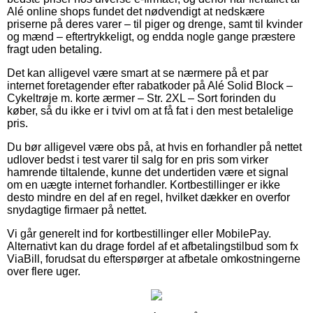
Alé online shops fundet det nødvendigt at nedskære
priserne på deres varer – til piger og drenge, samt til kvinder
og mænd – eftertrykkeligt, og endda nogle gange præstere
fragt uden betaling.
Det kan alligevel være smart at se nærmere på et par
internet foretagender efter rabatkoder på Alé Solid Block –
Cykeltrøje m. korte ærmer – Str. 2XL – Sort forinden du
køber, så du ikke er i tvivl om at få fat i den mest betalelige
pris.
Du bør alligevel være obs på, at hvis en forhandler på nettet
udlover bedst i test varer til salg for en pris som virker
hamrende tiltalende, kunne det undertiden være et signal
om en uægte internet forhandler. Kortbestillinger er ikke
desto mindre en del af en regel, hvilket dækker en overfor
snydagtige firmaer på nettet.
Vi går generelt ind for kortbestillinger eller MobilePay.
Alternativt kan du drage fordel af et afbetalingstilbud som fx
ViaBill, forudsat du efterspørger at afbetale omkostningerne
over flere uger.