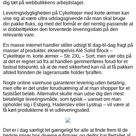
dig tæt på webbutikkens arbejdslager.
Leveringsdygtigheden på Cykeltrøjer med korte ærmer kan
vise sig at være ultra udslagsgivende når man skal bruge
din pakke fluks, og med det formål er det nemlig passende at
vi dobbelttjekker den forventede leveringsdato på den
relevante vare.
En masse internet handler stiller udsigt til dag-til-dag fragt på
masser af produkter, eksempelvis Alé Solid Block –
Cykeltrøje m. korte ærmer – Str. 2XL – Sort, men vær obs på
at det er regnet ud fra at handlen gemmenføres forud for et
fastsat tidspunkt, så at de med sikkerhed kan nå at få pakken
afsted forinden de lageransatte holder fyraften.
Nogle online varehuse garanterer levering uden betaling,
men ofte er det under forudsætning af at man shopper for et
fastslået beløb. Alternativt skulle man udse dig den mest
betalelige leveringsmåde, som typisk – uanset om man
opholder sig i Esbjerg, Haderslev eller Lystrup – vil være at
få kørt produkterne til et udleveringssted.
Det er i dag særligt let gængeligt for alle at finde frem til de
bedste priser hos diverse e-firmaer, og derfor har flertallet af