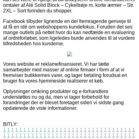
omtaler af Alé Solid Block – Cykeltrøje m. korte ærmer – Str.
2XL – Sort forinden du shopper.
Facebook tilbyder lignende en del fremragende genveje til
at få en idé om webshoppens kundefokus. Foruden det ses
mange outlets på nettet hvor du kan nedfælde en evaluering
af ordreforløbet, som ligeledes burde anvendes til at vurdere
tilfredsheden hos kunderne.
Vores website er reklamefinansieret. Vi har tætte
samarbejder med masser af online firmaer i form af at vi
fremviser butikkernes varer, og tager betaling forudsat en
bruger fra vores hjemmeside realiserer et køb.
Oplysninger omkring produkter og e-forhandlere
understøttes nu og da, men vi tager forbehold for
forandringer der er blevet foretaget siden vi sidste gang
opdaterede de viste informationer.
BITLY:
1
1
1
1
1
1
1
1
1
1
1
1
1
1
1
1
1
1
1
1
1
1
1
1
1
1
1
1
1
1
1
1
1
1
1
1
1
1
1
1
1
1
1
1
1
1
1
1
1
1
1
1
1
1
1
1
1
1
1
1
1
1
1
1
1
1