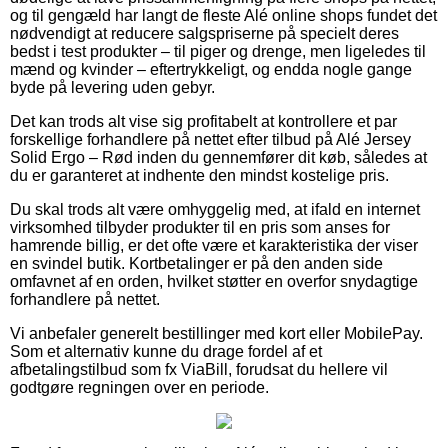
og til gengæld har langt de fleste Alé online shops fundet det
nødvendigt at reducere salgspriserne på specielt deres
bedst i test produkter – til piger og drenge, men ligeledes til
mænd og kvinder – eftertrykkeligt, og endda nogle gange
byde på levering uden gebyr.
Det kan trods alt vise sig profitabelt at kontrollere et par
forskellige forhandlere på nettet efter tilbud på Alé Jersey
Solid Ergo – Rød inden du gennemfører dit køb, således at
du er garanteret at indhente den mindst kostelige pris.
Du skal trods alt være omhyggelig med, at ifald en internet
virksomhed tilbyder produkter til en pris som anses for
hamrende billig, er det ofte være et karakteristika der viser
en svindel butik. Kortbetalinger er på den anden side
omfavnet af en orden, hvilket støtter en overfor snydagtige
forhandlere på nettet.
Vi anbefaler generelt bestillinger med kort eller MobilePay.
Som et alternativ kunne du drage fordel af et
afbetalingstilbud som fx ViaBill, forudsat du hellere vil
godtgøre regningen over en periode.