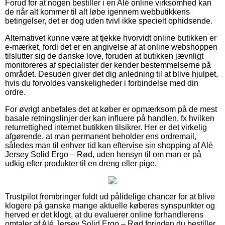
Forud for at nogen bestiller i en Alé online virksomhed kan
de når alt kommer til alt løbe igennem webbutikkens
betingelser, det er dog uden tvivl ikke specielt ophidsende.
Alternativet kunne være at tjekke hvorvidt online butikken er
e-mærket, fordi det er en angivelse af at online webshoppen
tilslutter sig de danske love, foruden at butikken jævnligt
monitoreres af specialister der kender bestemmelserne på
området. Desuden giver det dig anledning til at blive hjulpet,
hvis du forvoldes vanskeligheder i forbindelse med din
ordre.
For øvrigt anbefales det at køber er opmærksom på de mest
basale retningslinjer der kan influere på handlen, fx hvilken
returrettighed internet butikken tilsikrer. Her er det virkelig
afgørende, at man permanent beholder ens ordremail,
således man til enhver tid kan eftervise sin shopping af Alé
Jersey Solid Ergo – Rød, uden hensyn til om man er på
udkig efter produkter til en dreng eller pige.
Trustpilot frembringer fuldt ud pålidelige chancer for at blive
klogere på ganske mange aktuelle køberes synspunkter og
herved er det klogt, at du evaluerer online forhandlerens
omtaler af Alé Jersey Solid Ergo – Rød forinden du bestiller.