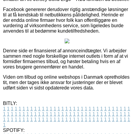
Facebook genererer derudover rigtig anstændige løsninger
til at få kendskab til netbutikkens pålidelighed. Herinde er
der endda online firmaer hvor folk kan offentliggøre en
vurdering af virksomhedens service, som ligeledes burde
anvendes til at bedømme kundetilfredsheden.
Denne side er finansieret af annonceindtægter. Vi arbejder
sammen med nogle forskellige internet outlets i form af at vi
formidler firmaernes tilbud, og høster betaling hvis en af
vores brugere gennemfører en handel.
Viden om tilbud og online webshops i Danmark opretholdes
tit, men der tages ikke ansvar for justeringer der er blevet
udført siden vi sidst opdaterede vores data.
BITLY:
1
1
1
1
1
1
1
1
1
1
1
1
1
1
1
1
1
1
1
1
1
1
1
1
1
1
1
1
1
1
1
1
1
1
1
1
1
1
1
1
1
1
1
1
1
1
1
1
1
1
1
1
1
1
1
1
1
1
1
1
1
1
1
1
1
1
1
1
1
1
1
1
1
1
1
1
1
1
1
1
1
1
1
1
1
1
1
1
1
1
1
1
1
1
1
1
1
1
1
1
SPOTIFY: