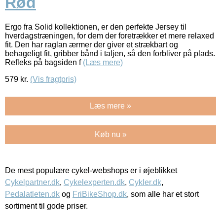
Rød
Ergo fra Solid kollektionen, er den perfekte Jersey til
hverdagstræningen, for dem der foretrækker et mere relaxed
fit. Den har raglan ærmer der giver et strækbart og
behageligt fit, gribber bånd i taljen, så den forbliver på plads.
Refleks på bagsiden f
(Læs mere)
579
kr.
(Vis fragtpris)
Læs mere »
Køb nu »
De mest populære cykel-webshops er i øjeblikket
Cykelpartner.dk
,
Cykelexperten.dk
,
Cykler.dk
,
Pedalatleten.dk
og
FriBikeShop.dk
, som alle har et stort
sortiment til gode priser.