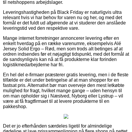
til netshoppens arbejdslager.
Leveringshastigheden på Black Friday er naturligvis ultra
relevant hvis vi har behov for varen nu og her, og med det
formål er det fuldt ud afgørende at vi studerer den anslåede
leveringstid ved den respektive vare.
Mange internet forretninger annoncerer levering efter en
enkelt hverdag på en række varenumre, eksempelvis Alé
Jersey Solid Ergo – Rød, men som trods alt betinges af at
ordren indsendes før et nøjagtigt tidspunkt, med det formål at
de sandsynligvis kan nå at få produkterne klar forinden
logistikmedarbejderne har fri.
En hel del e-firmaer præsterer gratis levering, men i de fleste
tilfælde er det under betingelse af at man shopper for en
fastsat pris. Alternativt bør man overveje den mest letkøbte
mulighed for fragt, hvilket mange gange – uden hensyn til
om man opholder sig i Næstved, Nyborg eller Lystrup – vil
være at få fragtfirmaet til at levere produkterne til en
pakkeshop.
Det er jo efterhånden særdeles ligetil for almindelige
dødelige at lave prissammenligning på flere shops på nettet,