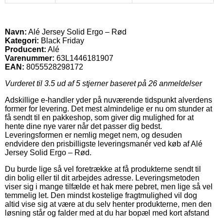
Navn:
Alé Jersey Solid Ergo – Rød
Kategori:
Black Friday
Producent:
Alé
Varenummer:
63L1446181907
EAN:
8055528298172
Vurderet til
3.5
ud af 5 stjerner baseret på
26
anmeldelser
Adskillige e-handler yder på nuværende tidspunkt alverdens
former for levering. Det mest almindelige er nu om stunder at
få sendt til en pakkeshop, som giver dig mulighed for at
hente dine nye varer når det passer dig bedst.
Leveringsformen er nemlig meget nem, og desuden
endvidere den prisbilligste leveringsmanér ved køb af Alé
Jersey Solid Ergo – Rød.
Du burde lige så vel foretrække at få produkterne sendt til
din bolig eller til dit arbejdes adresse. Leveringsmetoden
viser sig i mange tilfælde et hak mere pebret, men lige så vel
temmelig let. Den mindst kostelige fragtmulighed vil dog
altid vise sig at være at du selv henter produkterne, men den
løsning står og falder med at du har bopæl med kort afstand