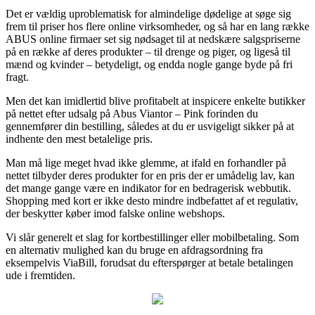
Det er vældig uproblematisk for almindelige dødelige at søge sig
frem til priser hos flere online virksomheder, og så har en lang række
ABUS online firmaer set sig nødsaget til at nedskære salgspriserne
på en række af deres produkter – til drenge og piger, og ligeså til
mænd og kvinder – betydeligt, og endda nogle gange byde på fri
fragt.
Men det kan imidlertid blive profitabelt at inspicere enkelte butikker
på nettet efter udsalg på Abus Viantor – Pink forinden du
gennemfører din bestilling, således at du er usvigeligt sikker på at
indhente den mest betalelige pris.
Man må lige meget hvad ikke glemme, at ifald en forhandler på
nettet tilbyder deres produkter for en pris der er umådelig lav, kan
det mange gange være en indikator for en bedragerisk webbutik.
Shopping med kort er ikke desto mindre indbefattet af et regulativ,
der beskytter køber imod falske online webshops.
Vi slår generelt et slag for kortbestillinger eller mobilbetaling. Som
en alternativ mulighed kan du bruge en afdragsordning fra
eksempelvis ViaBill, forudsat du efterspørger at betale betalingen
ude i fremtiden.