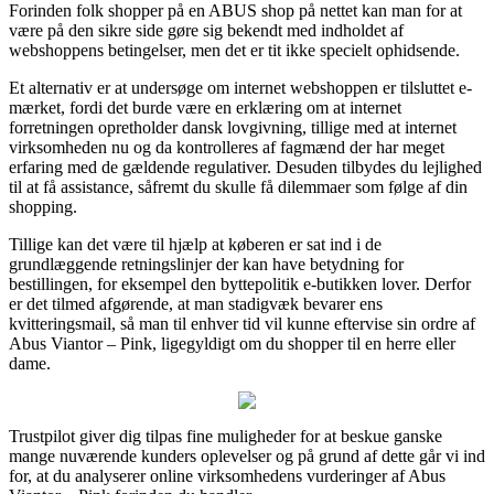
Forinden folk shopper på en ABUS shop på nettet kan man for at
være på den sikre side gøre sig bekendt med indholdet af
webshoppens betingelser, men det er tit ikke specielt ophidsende.
Et alternativ er at undersøge om internet webshoppen er tilsluttet e-
mærket, fordi det burde være en erklæring om at internet
forretningen opretholder dansk lovgivning, tillige med at internet
virksomheden nu og da kontrolleres af fagmænd der har meget
erfaring med de gældende regulativer. Desuden tilbydes du lejlighed
til at få assistance, såfremt du skulle få dilemmaer som følge af din
shopping.
Tillige kan det være til hjælp at køberen er sat ind i de
grundlæggende retningslinjer der kan have betydning for
bestillingen, for eksempel den byttepolitik e-butikken lover. Derfor
er det tilmed afgørende, at man stadigvæk bevarer ens
kvitteringsmail, så man til enhver tid vil kunne eftervise sin ordre af
Abus Viantor – Pink, ligegyldigt om du shopper til en herre eller
dame.
Trustpilot giver dig tilpas fine muligheder for at beskue ganske
mange nuværende kunders oplevelser og på grund af dette går vi ind
for, at du analyserer online virksomhedens vurderinger af Abus