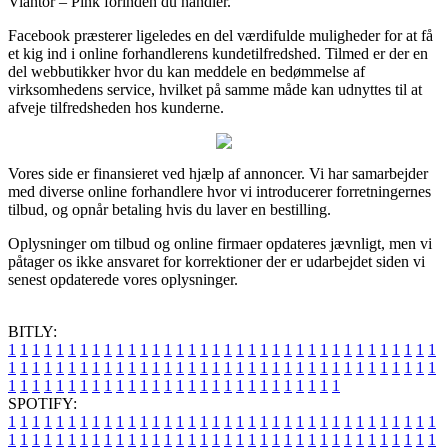
Viantor – Pink forinden du handler.
Facebook præsterer ligeledes en del værdifulde muligheder for at få
et kig ind i online forhandlerens kundetilfredshed. Tilmed er der en
del webbutikker hvor du kan meddele en bedømmelse af
virksomhedens service, hvilket på samme måde kan udnyttes til at
afveje tilfredsheden hos kunderne.
Vores side er finansieret ved hjælp af annoncer. Vi har samarbejder
med diverse online forhandlere hvor vi introducerer forretningernes
tilbud, og opnår betaling hvis du laver en bestilling.
Oplysninger om tilbud og online firmaer opdateres jævnligt, men vi
påtager os ikke ansvaret for korrektioner der er udarbejdet siden vi
senest opdaterede vores oplysninger.
BITLY:
1
1
1
1
1
1
1
1
1
1
1
1
1
1
1
1
1
1
1
1
1
1
1
1
1
1
1
1
1
1
1
1
1
1
1
1
1
1
1
1
1
1
1
1
1
1
1
1
1
1
1
1
1
1
1
1
1
1
1
1
1
1
1
1
1
1
1
1
1
1
1
1
1
1
1
1
1
1
1
1
1
1
1
1
1
1
1
1
1
1
1
1
1
1
1
1
1
1
1
1
SPOTIFY:
1
1
1
1
1
1
1
1
1
1
1
1
1
1
1
1
1
1
1
1
1
1
1
1
1
1
1
1
1
1
1
1
1
1
1
1
1
1
1
1
1
1
1
1
1
1
1
1
1
1
1
1
1
1
1
1
1
1
1
1
1
1
1
1
1
1
1
1
1
1
1
1