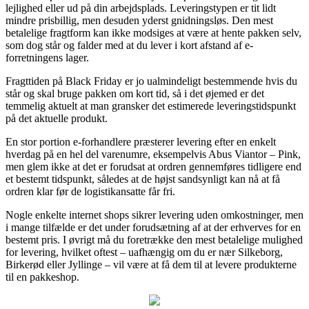
lejlighed eller ud på din arbejdsplads. Leveringstypen er tit lidt
mindre prisbillig, men desuden yderst gnidningsløs. Den mest
betalelige fragtform kan ikke modsiges at være at hente pakken selv,
som dog står og falder med at du lever i kort afstand af e-
forretningens lager.
Fragttiden på Black Friday er jo ualmindeligt bestemmende hvis du
står og skal bruge pakken om kort tid, så i det øjemed er det
temmelig aktuelt at man gransker det estimerede leveringstidspunkt
på det aktuelle produkt.
En stor portion e-forhandlere præsterer levering efter en enkelt
hverdag på en hel del varenumre, eksempelvis Abus Viantor – Pink,
men glem ikke at det er forudsat at ordren gennemføres tidligere end
et bestemt tidspunkt, således at de højst sandsynligt kan nå at få
ordren klar før de logistikansatte får fri.
Nogle enkelte internet shops sikrer levering uden omkostninger, men
i mange tilfælde er det under forudsætning af at der erhverves for en
bestemt pris. I øvrigt må du foretrække den mest betalelige mulighed
for levering, hvilket oftest – uafhængig om du er nær Silkeborg,
Birkerød eller Jyllinge – vil være at få dem til at levere produkterne
til en pakkeshop.