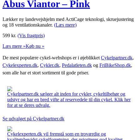
Abus Viantor – Pink
Lækker ny landevejshjelm med ActiCage teknologi, skruejustering
og 18 ventilationskanaler.
(Læs mere)
599
kr.
(Vis fragtpris)
Læs mere »
Køb nu »
De mest populære cykel-webshops er i øjeblikket
Cykelpartner.dk
,
Cykelexperten.dk
,
Cykler.dk
,
Pedalatleten.dk
og
FriBikeShop.dk
,
som alle har et stort sortiment til gode priser.
Cykelpartner.dk sælger alt inden for cykler, cykeltilbehør og
udstyr og har en bred vifte af reservedele til din cykel. Klik her
for at se deres udvalg.
Se udvalget på Cykelpartner.dk
Cykelexperten.dk vil fremstå som en troværdig og
kvalitetsbevidst cykelforretning, der prioriterer god kvalitet,