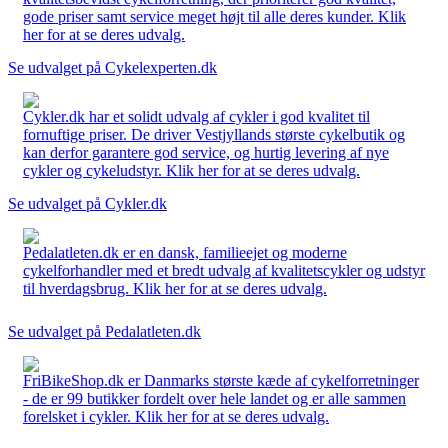
gode priser samt service meget højt til alle deres kunder. Klik
her for at se deres udvalg.
Se udvalget på Cykelexperten.dk
Cykler.dk har et solidt udvalg af cykler i god kvalitet til
fornuftige priser. De driver Vestjyllands største cykelbutik og
kan derfor garantere god service, og hurtig levering af nye
cykler og cykeludstyr. Klik her for at se deres udvalg.
Se udvalget på Cykler.dk
Pedalatleten.dk er en dansk, familieejet og moderne
cykelforhandler med et bredt udvalg af kvalitetscykler og udstyr
til hverdagsbrug. Klik her for at se deres udvalg.
Se udvalget på Pedalatleten.dk
FriBikeShop.dk er Danmarks største kæde af cykelforretninger
- de er 99 butikker fordelt over hele landet og er alle sammen
forelsket i cykler. Klik her for at se deres udvalg.