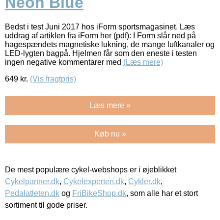
Neon Blue
Bedst i test Juni 2017 hos iForm sportsmagasinet. Læs
uddrag af artiklen fra iForm her (pdf): I Form slår ned på
hagespændets magnetiske lukning, de mange luftkanaler og
LED-lygten bagpå. Hjelmen får som den eneste i testen
ingen negative kommentarer med
(Læs mere)
649
kr.
(Vis fragtpris)
Læs mere »
Køb nu »
De mest populære cykel-webshops er i øjeblikket
Cykelpartner.dk
,
Cykelexperten.dk
,
Cykler.dk
,
Pedalatleten.dk
og
FriBikeShop.dk
, som alle har et stort
sortiment til gode priser.