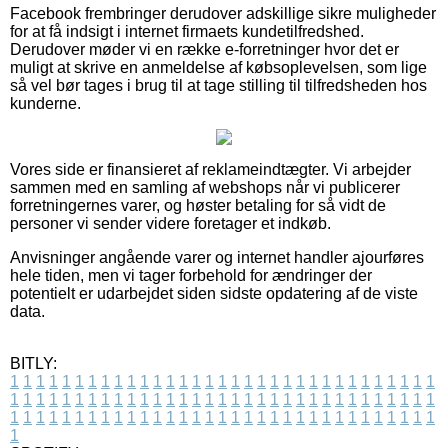
Facebook frembringer derudover adskillige sikre muligheder
for at få indsigt i internet firmaets kundetilfredshed.
Derudover møder vi en række e-forretninger hvor det er
muligt at skrive en anmeldelse af købsoplevelsen, som lige
så vel bør tages i brug til at tage stilling til tilfredsheden hos
kunderne.
Vores side er finansieret af reklameindtægter. Vi arbejder
sammen med en samling af webshops når vi publicerer
forretningernes varer, og høster betaling for så vidt de
personer vi sender videre foretager et indkøb.
Anvisninger angående varer og internet handler ajourføres
hele tiden, men vi tager forbehold for ændringer der
potentielt er udarbejdet siden sidste opdatering af de viste
data.
BITLY:
1
1
1
1
1
1
1
1
1
1
1
1
1
1
1
1
1
1
1
1
1
1
1
1
1
1
1
1
1
1
1
1
1
1
1
1
1
1
1
1
1
1
1
1
1
1
1
1
1
1
1
1
1
1
1
1
1
1
1
1
1
1
1
1
1
1
1
1
1
1
1
1
1
1
1
1
1
1
1
1
1
1
1
1
1
1
1
1
1
1
1
1
1
1
1
1
1
1
1
1