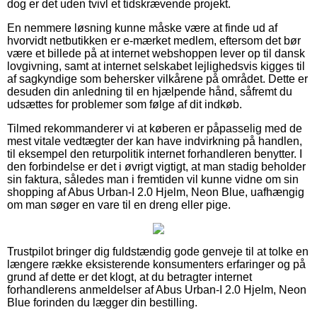
dog er det uden tvivl et tidskrævende projekt.
En nemmere løsning kunne måske være at finde ud af
hvorvidt netbutikken er e-mærket medlem, eftersom det bør
være et billede på at internet webshoppen lever op til dansk
lovgivning, samt at internet selskabet lejlighedsvis kigges til
af sagkyndige som behersker vilkårene på området. Dette er
desuden din anledning til en hjælpende hånd, såfremt du
udsættes for problemer som følge af dit indkøb.
Tilmed rekommanderer vi at køberen er påpasselig med de
mest vitale vedtægter der kan have indvirkning på handlen,
til eksempel den returpolitik internet forhandleren benytter. I
den forbindelse er det i øvrigt vigtigt, at man stadig beholder
sin faktura, således man i fremtiden vil kunne vidne om sin
shopping af Abus Urban-I 2.0 Hjelm, Neon Blue, uafhængig
om man søger en vare til en dreng eller pige.
Trustpilot bringer dig fuldstændig gode genveje til at tolke en
længere række eksisterende konsumenters erfaringer og på
grund af dette er det klogt, at du betragter internet
forhandlerens anmeldelser af Abus Urban-I 2.0 Hjelm, Neon
Blue forinden du lægger din bestilling.