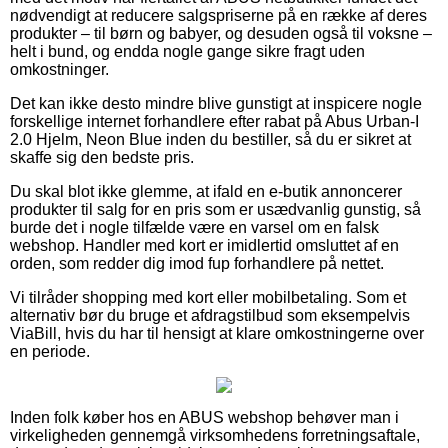
nødvendigt at reducere salgspriserne på en række af deres
produkter – til børn og babyer, og desuden også til voksne –
helt i bund, og endda nogle gange sikre fragt uden
omkostninger.
Det kan ikke desto mindre blive gunstigt at inspicere nogle
forskellige internet forhandlere efter rabat på Abus Urban-I
2.0 Hjelm, Neon Blue inden du bestiller, så du er sikret at
skaffe sig den bedste pris.
Du skal blot ikke glemme, at ifald en e-butik annoncerer
produkter til salg for en pris som er usædvanlig gunstig, så
burde det i nogle tilfælde være en varsel om en falsk
webshop. Handler med kort er imidlertid omsluttet af en
orden, som redder dig imod fup forhandlere på nettet.
Vi tilråder shopping med kort eller mobilbetaling. Som et
alternativ bør du bruge et afdragstilbud som eksempelvis
ViaBill, hvis du har til hensigt at klare omkostningerne over
en periode.
Inden folk køber hos en ABUS webshop behøver man i
virkeligheden gennemgå virksomhedens forretningsaftale,