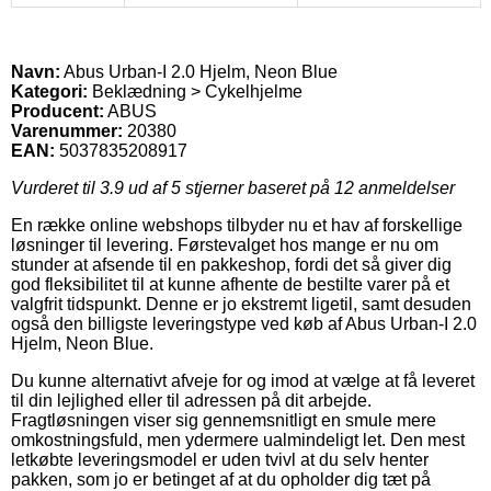
Navn:
Abus Urban-I 2.0 Hjelm, Neon Blue
Kategori:
Beklædning > Cykelhjelme
Producent:
ABUS
Varenummer:
20380
EAN:
5037835208917
Vurderet til
3.9
ud af 5 stjerner baseret på
12
anmeldelser
En række online webshops tilbyder nu et hav af forskellige
løsninger til levering. Førstevalget hos mange er nu om
stunder at afsende til en pakkeshop, fordi det så giver dig
god fleksibilitet til at kunne afhente de bestilte varer på et
valgfrit tidspunkt. Denne er jo ekstremt ligetil, samt desuden
også den billigste leveringstype ved køb af Abus Urban-I 2.0
Hjelm, Neon Blue.
Du kunne alternativt afveje for og imod at vælge at få leveret
til din lejlighed eller til adressen på dit arbejde.
Fragtløsningen viser sig gennemsnitligt en smule mere
omkostningsfuld, men ydermere ualmindeligt let. Den mest
letkøbte leveringsmodel er uden tvivl at du selv henter
pakken, som jo er betinget af at du opholder dig tæt på