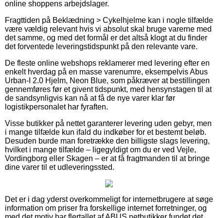
online shoppens arbejdslager.
Fragttiden på Beklædning > Cykelhjelme kan i nogle tilfælde
være vældig relevant hvis vi absolut skal bruge varerne med
det samme, og med det formål er det altså klogt at du finder
det forventede leveringstidspunkt på den relevante vare.
De fleste online webshops reklamerer med levering efter en
enkelt hverdag på en masse varenumre, eksempelvis Abus
Urban-I 2.0 Hjelm, Neon Blue, som påkræver at bestillingen
gennemføres før et givent tidspunkt, med hensynstagen til at
de sandsynligvis kan nå at få de nye varer klar før
logistikpersonalet har fyraften.
Visse butikker på nettet garanterer levering uden gebyr, men
i mange tilfælde kun ifald du indkøber for et bestemt beløb.
Desuden burde man foretrække den billigste slags levering,
hvilket i mange tilfælde – ligegyldigt om du er ved Vejle,
Vordingborg eller Skagen – er at få fragtmanden til at bringe
dine varer til et udleveringssted.
Det er i dag yderst overkommeligt for internetbrugere at søge
information om priser fra forskellige internet forretninger, og
med det motiv har flertallet af ABUS netbutikker fundet det