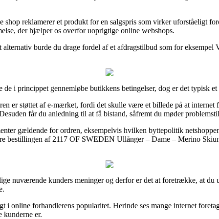
shop reklamerer et produkt for en salgspris som virker uforståeligt ford
else, der hjælper os overfor uoprigtige online webshops.
t alternativ burde du drage fordel af et afdragstilbud som for eksempel V
 de i princippet gennemløbe butikkens betingelser, dog er det typisk et
en er støttet af e-mærket, fordi det skulle være et billede på at interne
Desuden får du anledning til at få bistand, såfremt du møder problemsti
menter gældende for ordren, eksempelvis hvilken byttepolitik netshoppen a
ere bestillingen af 2117 OF SWEDEN Ullånger – Dame – Merino Skiunde
kellige nuværende kunders meninger og derfor er det at foretrække, a
e.
gt i online forhandlerens popularitet. Herinde ses mange internet foret
e kunderne er.