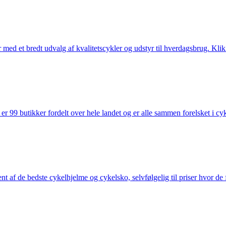
med et bredt udvalg af kvalitetscykler og udstyr til hverdagsbrug. Klik 
 99 butikker fordelt over hele landet og er alle sammen forelsket i cykl
nt af de bedste cykelhjelme og cykelsko, selvfølgelig til priser hvor de 