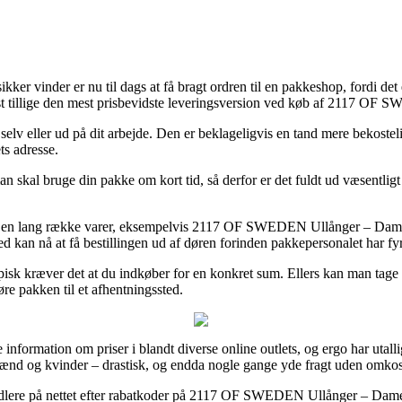
ker vinder er nu til dags at få bragt ordren til en pakkeshop, fordi det
est tillige den mest prisbevidste leveringsversion ved køb af 2117 O
g selv eller ud på dit arbejde. Den er beklageligvis en tand mere bekoste
ts adresse.
 skal bruge din pakke om kort tid, så derfor er det fuldt ud væsentligt
 på en lang række varer, eksempelvis 2117 OF SWEDEN Ullånger – Dame 
ed kan nå at få bestillingen ud af døren forinden pakkepersonalet har fyr
isk kræver det at du indkøber for en konkret sum. Ellers kan man tage d
øre pakken til et afhentningssted.
e information om priser i blandt diverse online outlets, og ergo har ut
 mænd og kvinder – drastisk, og endda nogle gange yde fragt uden omkos
andlere på nettet efter rabatkoder på 2117 OF SWEDEN Ullånger – Dame –