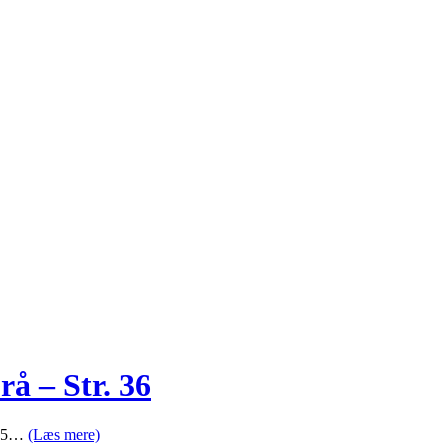
 – Str. 36
19,5…
(Læs mere)