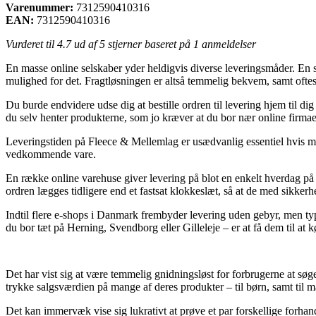
Varenummer:
7312590410316
EAN:
7312590410316
Vurderet til
4.7
ud af 5 stjerner baseret på
1
anmeldelser
En masse online selskaber yder heldigvis diverse leveringsmåder. En sik
mulighed for det. Fragtløsningen er altså temmelig bekvem, samt oft
Du burde endvidere udse dig at bestille ordren til levering hjem til di
du selv henter produkterne, som jo kræver at du bor nær online firmae
Leveringstiden på Fleece & Mellemlag er usædvanlig essentiel hvis man
vedkommende vare.
En række online varehuse giver levering på blot en enkelt hverdag
ordren lægges tidligere end et fastsat klokkeslæt, så at de med sikkerh
Indtil flere e-shops i Danmark frembyder levering uden gebyr, men typ
du bor tæt på Herning, Svendborg eller Gilleleje – er at få dem til at k
Det har vist sig at være temmelig gnidningsløst for forbrugerne at søg
trykke salgsværdien på mange af deres produkter – til børn, samt til
Det kan immervæk vise sig lukrativt at prøve et par forskellige forh