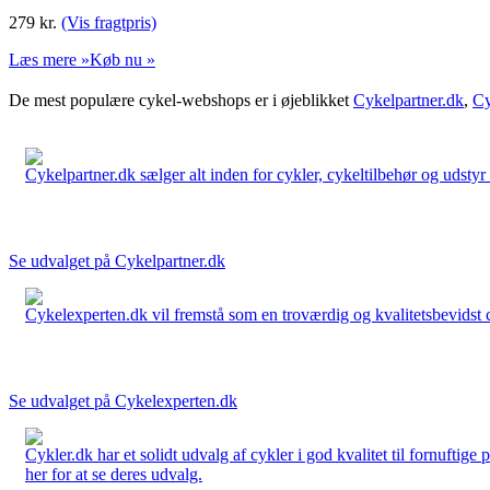
279
kr.
(Vis fragtpris)
Læs mere »
Køb nu »
De mest populære cykel-webshops er i øjeblikket
Cykelpartner.dk
,
Cy
Cykelpartner.dk sælger alt inden for cykler, cykeltilbehør og udstyr o
Se udvalget på Cykelpartner.dk
Cykelexperten.dk vil fremstå som en troværdig og kvalitetsbevidst cyk
Se udvalget på Cykelexperten.dk
Cykler.dk har et solidt udvalg af cykler i god kvalitet til fornuftige
her for at se deres udvalg.