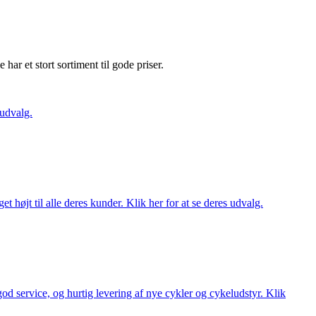
e har et stort sortiment til gode priser.
 udvalg.
t højt til alle deres kunder. Klik her for at se deres udvalg.
 god service, og hurtig levering af nye cykler og cykeludstyr. Klik