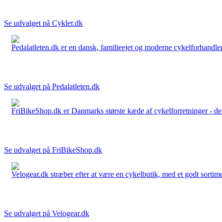
Se udvalget på Cykler.dk
Pedalatleten.dk er en dansk, familieejet og moderne cykelforhandler 
Se udvalget på Pedalatleten.dk
FriBikeShop.dk er Danmarks største kæde af cykelforretninger - de er
Se udvalget på FriBikeShop.dk
Velogear.dk stræber efter at være en cykelbutik, med et godt sortime
Se udvalget på Velogear.dk