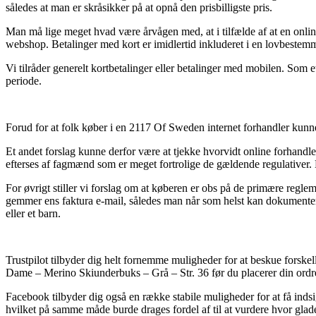
således at man er skråsikker på at opnå den prisbilligste pris.
Man må lige meget hvad være årvågen med, at i tilfælde af at en online 
webshop. Betalinger med kort er imidlertid inkluderet i en lovbestemm
Vi tilråder generelt kortbetalinger eller betalinger med mobilen. Som e
periode.
Forud for at folk køber i en 2117 Of Sweden internet forhandler kunne
Et andet forslag kunne derfor være at tjekke hvorvidt online forhandler
efterses af fagmænd som er meget fortrolige de gældende regulativer. 
For øvrigt stiller vi forslag om at køberen er obs på de primære regle
gemmer ens faktura e-mail, således man når som helst kan dokument
eller et barn.
Trustpilot tilbyder dig helt fornemme muligheder for at beskue fors
Dame – Merino Skiunderbuks – Grå – Str. 36 før du placerer din ordr
Facebook tilbyder dig også en række stabile muligheder for at få indsi
hvilket på samme måde burde drages fordel af til at vurdere hvor glad