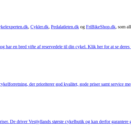
kelexperten.dk
,
Cykler.dk
,
Pedalatleten.dk
og
FriBikeShop.dk
, som all
g har en bred vifte af reservedele til din cykel. Klik her for at se deres
elforretning, der prioriterer god kvalitet, gode priser samt service mege
 priser. De driver Vestjyllands største cykelbutik og kan derfor garantere