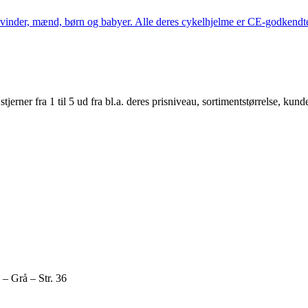
kvinder, mænd, børn og babyer. Alle deres cykelhjelme er CE-godkendte
er fra 1 til 5 ud fra bl.a. deres prisniveau, sortimentstørrelse, kunde
 Grå – Str. 36