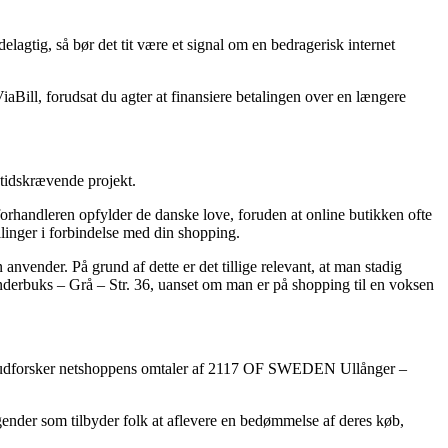
elagtig, så bør det tit være et signal om en bedragerisk internet
iaBill, forudsat du agter at finansiere betalingen over en længere
 tidskrævende projekt.
t forhandleren opfylder de danske love, foruden at online butikken ofte
llinger i forbindelse med din shopping.
nvender. På grund af dette er det tillige relevant, at man stadig
rbuks – Grå – Str. 36, uanset om man er på shopping til en voksen
t du udforsker netshoppens omtaler af 2117 OF SWEDEN Ullånger –
agender som tilbyder folk at aflevere en bedømmelse af deres køb,