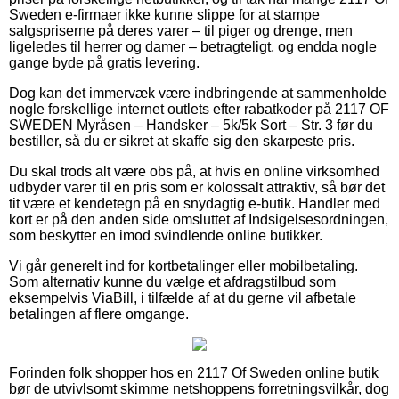
Sweden e-firmaer ikke kunne slippe for at stampe
salgspriserne på deres varer – til piger og drenge, men
ligeledes til herrer og damer – betragteligt, og endda nogle
gange byde på gratis levering.
Dog kan det immervæk være indbringende at sammenholde
nogle forskellige internet outlets efter rabatkoder på 2117 OF
SWEDEN Myråsen – Handsker – 5k/5k Sort – Str. 3 før du
bestiller, så du er sikret at skaffe sig den skarpeste pris.
Du skal trods alt være obs på, at hvis en online virksomhed
udbyder varer til en pris som er kolossalt attraktiv, så bør det
tit være et kendetegn på en snydagtig e-butik. Handler med
kort er på den anden side omsluttet af Indsigelsesordningen,
som beskytter en imod svindlende online butikker.
Vi går generelt ind for kortbetalinger eller mobilbetaling.
Som alternativ kunne du vælge et afdragstilbud som
eksempelvis ViaBill, i tilfælde af at du gerne vil afbetale
betalingen af flere omgange.
Forinden folk shopper hos en 2117 Of Sweden online butik
bør de utvivlsomt skimme netshoppens forretningsvilkår, dog