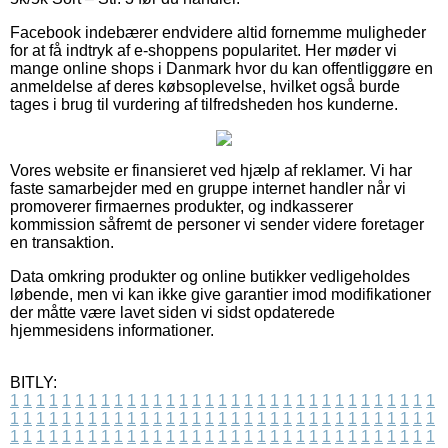
Facebook indebærer endvidere altid fornemme muligheder
for at få indtryk af e-shoppens popularitet. Her møder vi
mange online shops i Danmark hvor du kan offentliggøre en
anmeldelse af deres købsoplevelse, hvilket også burde
tages i brug til vurdering af tilfredsheden hos kunderne.
Vores website er finansieret ved hjælp af reklamer. Vi har
faste samarbejder med en gruppe internet handler når vi
promoverer firmaernes produkter, og indkasserer
kommission såfremt de personer vi sender videre foretager
en transaktion.
Data omkring produkter og online butikker vedligeholdes
løbende, men vi kan ikke give garantier imod modifikationer
der måtte være lavet siden vi sidst opdaterede
hjemmesidens informationer.
BITLY:
1
1
1
1
1
1
1
1
1
1
1
1
1
1
1
1
1
1
1
1
1
1
1
1
1
1
1
1
1
1
1
1
1
1
1
1
1
1
1
1
1
1
1
1
1
1
1
1
1
1
1
1
1
1
1
1
1
1
1
1
1
1
1
1
1
1
1
1
1
1
1
1
1
1
1
1
1
1
1
1
1
1
1
1
1
1
1
1
1
1
1
1
1
1
1
1
1
1
1