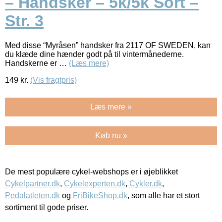
– Handsker – 5k/5k Sort –
Str. 3
Med disse “Myråsen” handsker fra 2117 OF SWEDEN, kan
du klæde dine hænder godt på til vintermånederne.
Handskerne er …
(Læs mere)
149
kr.
(Vis fragtpris)
Læs mere »
Køb nu »
De mest populære cykel-webshops er i øjeblikket
Cykelpartner.dk
,
Cykelexperten.dk
,
Cykler.dk
,
Pedalatleten.dk
og
FriBikeShop.dk
, som alle har et stort
sortiment til gode priser.