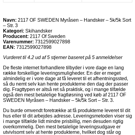
Navn:
2117 OF SWEDEN Myråsen – Handsker – 5k/5k Sort
– Str. 3
Kategori:
Skihandsker
Producent:
2117 Of Sweden
Varenummer:
7312599027898
EAN:
7312599027898
Vurderet til
4.2
ud af 5 stjerner baseret på
5
anmeldelser
De fleste internet forhandlere tilbyder i vore dage en lang
række forskellige leveringsmuligheder. En der er meget
almindelig er i vore dage at få leveret til et afhentningssted,
så du nemt selv kan hente produkterne den dag der passer
dig. Fragttypen er altså ret så praktisk, og i mange tilfælde
også den mest betalelige fragtløsning ved køb af 2117 OF
SWEDEN Myråsen – Handsker – 5k/5k Sort – Str. 3.
Du burde omvendt foretrække at få produkterne leveret til dit
hus eller til dit arbejdes adresse. Leveringsmetoden viser sig
i mange tilfælde lidt mindre prisbillig, men desuden rigtig
overkommelig. Den mest betalelige leveringsudgave er
utvivlsomt selv at hente produkterne, hvilket dog står og