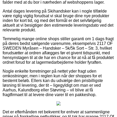
falder med at du bor i nærheden af webshoppens lager.
Antal dages levering på Skihandsker kan i nogle tilfælde
være rigtig vigtig forudsat vi skal bruge dine nye produkter
inden for kort tid, og med det formål er det selvfølgelig
aktuelt at vi besigtiger den estimerede leveringsdato ved det
relevante produkt.
Temmelig mange online shops stiller garanti om 1 dags fragt
på deres bedst sælgende varenumre, eksempelvis 2117 OF
SWEDEN Myråsen – Handsker – 5k/5k Sort – Str. 3, hvilket
forudsætter at ordren aflægges før et givent tidspunkt, med
hensynstagen til at de har en chance for at nå at få produktet
ordnet forud for at lagermedarbejderne holder fyraften.
Nogle enkelte forretninger på nettet yder fragt uden
omkostninger, men i reglen kun når der shoppes for et
bestemt beløb. Ellers kan du udvælge den prisbilligste
løsning til levering, der tit – ligegyldigt om man er ved
Aarhus, Kalundborg eller Støvring – vil blive at få
fragtfirmaet til at levere dine varer til en pakkeshop.
Det er efterhånden ret bekvemt for enhver at sammenligne
priser på forskellige netbutikker, og til tak har mange 2117 Of