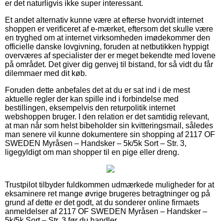
er det naturligvis ikke super interessant.
Et andet alternativ kunne være at efterse hvorvidt internet
shoppen er verificeret af e-mærket, eftersom det skulle være
en tryghed om at internet virksomheden imødekommer den
officielle danske lovgivning, foruden at netbutikken hyppigt
overværes af specialister der er meget bekendte med lovene
på området. Det giver dig genvej til bistand, for så vidt du får
dilemmaer med dit køb.
Foruden dette anbefales det at du er sat ind i de mest
aktuelle regler der kan spille ind i forbindelse med
bestillingen, eksempelvis den returpolitik internet
webshoppen bruger. I den relation er det samtidig relevant,
at man når som helst bibeholder sin kvitteringsmail, således
man senere vil kunne dokumentere sin shopping af 2117 OF
SWEDEN Myråsen – Handsker – 5k/5k Sort – Str. 3,
ligegyldigt om man shopper til en pige eller dreng.
Trustpilot tilbyder fuldkommen udmærkede muligheder for at
eksaminere ret mange øvrige brugeres betragtninger og på
grund af dette er det godt, at du sonderer online firmaets
anmeldelser af 2117 OF SWEDEN Myråsen – Handsker –
5k/5k Sort – Str. 3 før du handler.